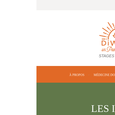
STAGES
À PROPOS
MÉDECINE D
LES 