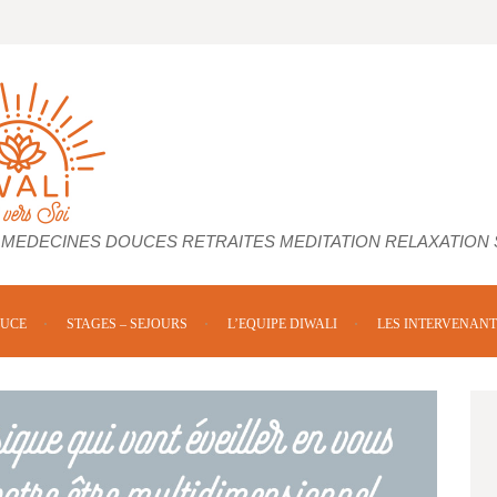
 MEDECINES DOUCES RETRAITES MEDITATION RELAXATION
OUCE
STAGES – SEJOURS
L’EQUIPE DIWALI
LES INTERVENANT